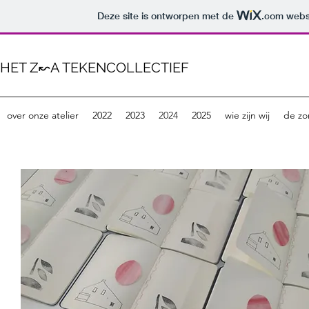
Deze site is ontworpen met de
.com
websi
HET Z↜A TEKENCOLLECTIEF
over onze atelier
2022
2023
2024
2025
wie zijn wij
de z